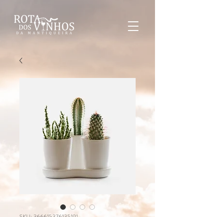
SKU: 366615376135191