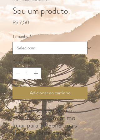
Sou um produto.
Preço
R$ 7,50
Tamanho
*
Quantidade
*
Adicionar ao carrinho
Sou a descrição de um 
produto. Sou um ótimo 
lugar para adicionar mais 
detalhes sobre o seu 