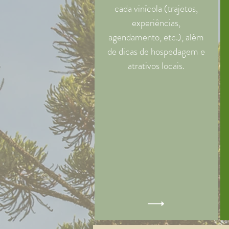
cada vinícola (trajetos,
experiências,
agendamento, etc.), além
de dicas de hospedagem e
atrativos locais.