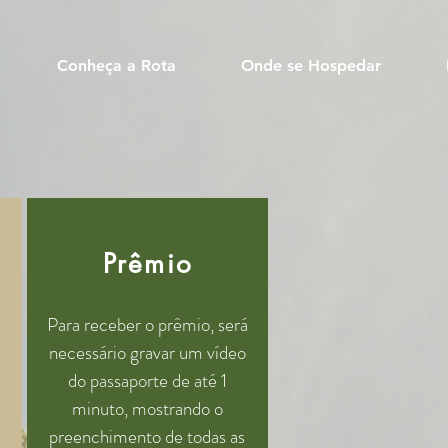
Conheça a Rota
Onde se Hospedar
Prêmio
Para receber o prêmio, será
necessário gravar um vídeo
e
do passaporte de até 1
minuto, mostrando o
preenchimento de todas as