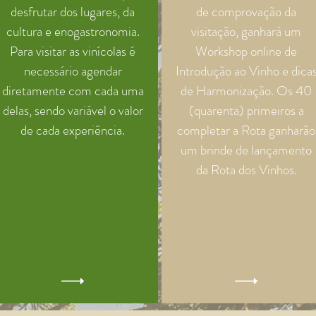
desfrutar dos lugares, da
de comprovação da
cultura e enogastronomia.
visitação, ganhará um
Para visitar as vinícolas é
Workshop online de
necessário agendar
Introdução ao Vinho e dica
diretamente com cada uma
de Harmonização. Os 40
delas, sendo variável o valor
(quarenta) primeiros a
de cada experiência.
completar a Rota ganharão
um brinde de lançamento
da Rota dos Vinhos.