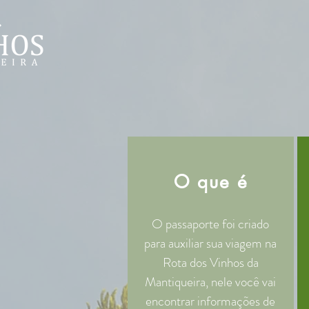
O que é
O passaporte foi criado
para auxiliar sua viagem na
Rota dos Vinhos da
Mantiqueira, nele você vai
encontrar informações de