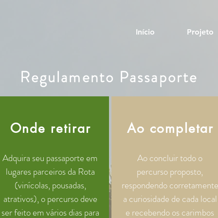
Início
Projeto
Regulamento Passaporte
Onde retirar
Ao completar
Adquira seu passaporte em
Ao concluir todo o
lugares parceiros da Rota
percurso proposto,
(vinícolas, pousadas,
respondendo corretament
atrativos), o percurso deve
a curiosidade de cada local
ser feito em vários dias para
e recebendo os carimbos