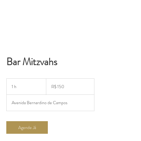
Bar Mitzvahs
150
Reais
1 h
1
R$ 150
brasileiros
Avenida Bernardino de Campos
Agende Já